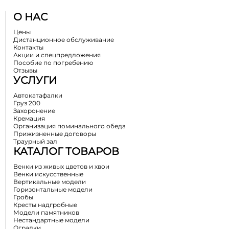
О НАС
Цены
Дистанционное обслуживание
Контакты
Акции и спецпредложения
Пособие по погребению
Отзывы
УСЛУГИ
Автокатафалки
Груз 200
Захоронение
Кремация
Организация поминального обеда
Прижизненные договоры
Траурный зал
КАТАЛОГ ТОВАРОВ
Венки из живых цветов и хвои
Венки искусственные
Вертикальные модели
Горизонтальные модели
Гробы
Кресты надгробные
Модели памятников
Нестандартные модели
Оградки